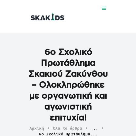
6ο Σχολικό
ΑΡΧΙΚΗ
Πρωτάθλημα
ΕΚΜΑΘΗΣΗ
ΕΝΗΜΕΡΩΣΗ
Σκακιού Ζακύνθου
ΦΩΤΟΓΡΑΦΙΕΣ
– Ολοκληρώθηκε
ΕΠΙΚΟΙΝΩΝΙΑ
με οργανωτική και
αγωνιστική
επιτυχία!
Αρχική
Όλα τα άρθρα
...
6ο Σχολικό Πρωτάθλημα...