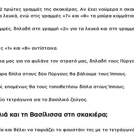
 2 πρώτες γραμμές της σκακιέρας. Αν έχει νούμερα η σκα
α λευκά, ενώ στις γραμμές «7» και «8» τα μαύρα κομμάτια
μμές, δηλαδή στη γραμμή «2» για τα λευκά και στη γραμμ
ς «1» και «8» αντίστοιχα.
ρα μας για να φυλάνε τον στρατό μας, δηλαδή τους Πύργο
 άρα δίπλα στους δύο Πύργους θα βάλουμε τους Ίππους.
κοί, επομένως θα τους τοποθετήσω δίπλα στους Ίππους.
ύο τετράγωνα για το βασιλικό ζεύγος.
ιά και τη Βασίλισσα στη σκακιέρα;
ία και θέλει να ταιριάζει το φουστάνι της με το τετράγων