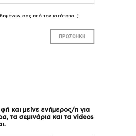
εδομένων σας από τον ιστότοπο.
*
φή και μείνε ενήμερος/η για
α, τα σεμινάρια και τα videos
ι.