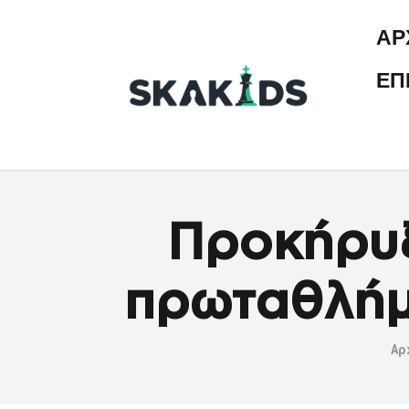
ΑΡ
ΕΠ
Προκήρυξ
πρωταθλήμ
Αρ