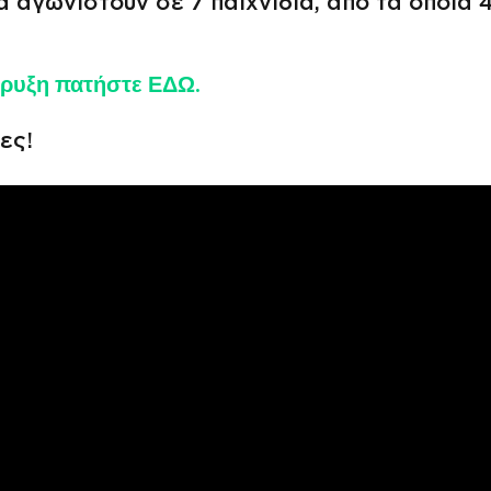
α αγωνιστούν σε 7 παιχνίδια, από τα οποία 
ήρυξη πατήστε ΕΔΩ.
ες!