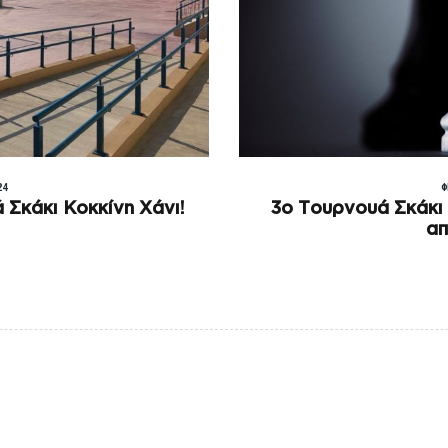
24
Φ
 Σκάκι Κοκκίνη Χάνι!
3o Τουρνουά Σκάκι
α