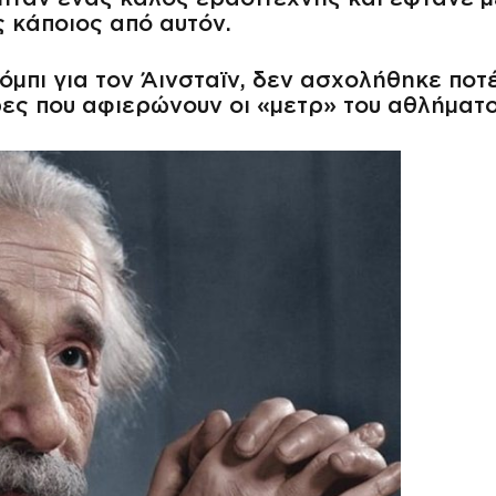
 κάποιος από αυτόν.
όμπι για τον Άινσταϊν, δεν ασχολήθηκε ποτ
ες που αφιερώνουν οι «μετρ» του αθλήματο