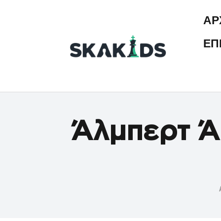
ΑΡ
ΕΠ
Άλμπερτ Ά