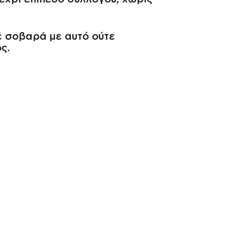
έ σοβαρά με αυτό ούτε
ς.